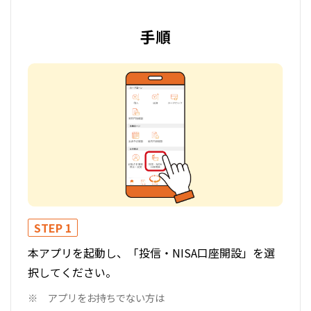
手順
STE
STEP 1
「お
本アプリを起動し、「投信・NISA口座開設」を選
意を
択してください。
アプリをお持ちでない方は