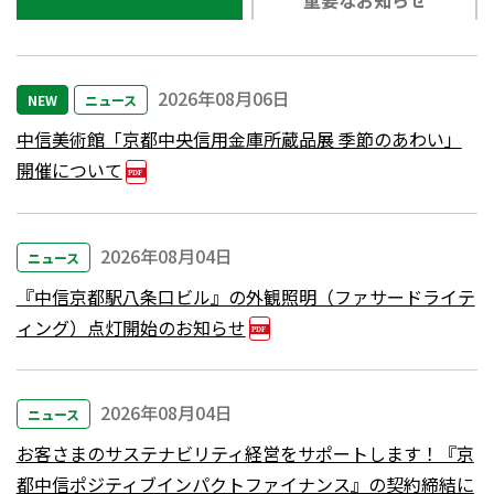
必要となります。
・1回につき 16,500円
※次のいずれかに該当する場合は、一部繰上返済手数料
を無料といたします。・「京都中信アプリ」による一部
2026年08月06日
NEW
ニュース
繰上返済の場合・一部繰上返済金額の元金部分について
中信美術館「京都中央信用金庫所蔵品展 季節のあわい」
100万円以上の場合
【繰上完済手数料（消費税込）】 お客さまのご都合によ
開催について
りご融資残高の全額を繰り上げて返済される場合に必要
となります。
◆変動金利期間中
2026年08月04日
ニュース
・お借り入れ後10年以内 16,500円
・お借り入れ後1
『中信京都駅八条口ビル』の外観照明（ファサードライテ
0年超 無料
◆固定金利期間中
ィング）点灯開始のお知らせ
・お借り入れの期間にかかわらず一律 16,500円※次
に該当する場合は、繰上完済手数料を無料といたしま
す。・「京都中信アプリ」による繰上完済の場合
2026年08月04日
ニュース
お客さまのサステナビリティ経営をサポートします！『京
都中信ポジティブインパクトファイナンス』の契約締結に