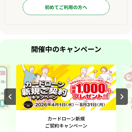
について
初めてご利用の方へ
【重要】中信インターネットバンキングサービスの新
規受付停止について
「中信ビジネスWebサービス」「中信インターネット
バンキングサービス」手数料の改定について
会員の皆さまへ
開催中のキャンペーン
【重要】中信インターネットバンキングサービス臨時
休止のお知らせ
「振込手数料」の改定について
「窓口円貨両替手数料」の改定について
中信ビジネスポータルご利用規定改定のお知らせ
プライバシー・ポリシー[個人情報等保護方針]の改訂
について
電話番号変更のお知らせ
カードローン新規
「当座預金」新規口座開設の取扱終了について
ご契約キャンペーン