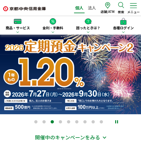
個人
法人
店舗/ATM
検索
メニュー
商品・サービス
金利・手数料
困ったときは？
各種ログイン
開催中のキャンペーンをみる