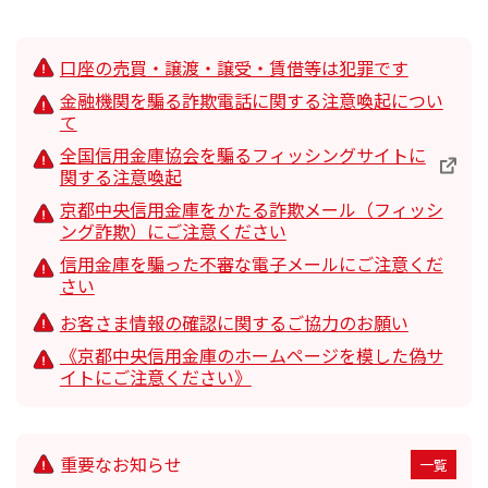
口座の売買・譲渡・譲受・賃借等は犯罪です
金融機関を騙る詐欺電話に関する注意喚起につい
て
全国信用金庫協会を騙るフィッシングサイトに
関する注意喚起
会員の皆さまへ
京都中央信用金庫をかたる詐欺メール（フィッシ
「手形割引」の新規受付終了について
ング詐欺）にご注意ください
信用金庫を騙った不審な電子メールにご注意くだ
休眠預金等活用法にもとづく預金保険機構への移管に
さい
関する公告
「住宅ローン関係手数料」の改定について
お客さま情報の確認に関するご協力のお願い
《京都中央信用金庫のホームページを模した偽サ
「職員領収印」廃止に関するお知らせ
イトにご注意ください》
定款の一部変更に関するお知らせ
事業性口座開設をご希望の個人事業主のお客さまへ
重要なお知らせ
一覧