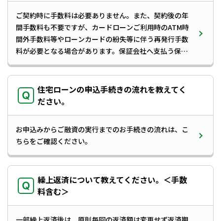
【重要】中信インターネットデータ伝送サービス臨時
うことが可能です。※18歳以上のお客さまに限ります。
休止のお知らせ
ご契約時に手数料は必要ありません。また、契約後の年
【投資信託口座開設者の皆様へ】届出事項（住所・氏
間手数料も不要ですが、カードローンご利用時のATM時
名等）に変更があった際の当金庫への届出についての
間外手数料等やローンカードの紛失等に伴う再発行手数
お願い、および取引制限開始について
「ローン 資金保管手数料」の改定について
料が必要となる場合があります。保証会社へ支払う保証
料は、毎月のお利息に含まれていますので別途お支払い
全国信用金庫協会名を騙る詐欺メールに関する情報に
いただく必要はありません。
ついて
投信インターネットサービスページの機能追加に伴う
住宅ローンの申込手続きの流れを教えてく
取扱規定の改訂について
ださい。
預金証書の一部廃止について
「中信ローン保証付住宅ローン」新規お申込み受付終
お申込みからご融資の実行までのお手続きの流れは、
こ
了および住宅ローン商品内容改定のお知らせ
ちら
をご確認ください。
「円貨両替機のお取扱および利用手数料」改定のお知
らせ
「納税準備預金」「納税貯蓄組合預金」の取扱い終了
繰上返済について教えてください。＜手数
について
料含む＞
手形・小切手の全面的な電子化に向けた取組について
【重要】中信ビジネスWebサービスのログイン方法の
一部繰上返済後は、原則毎回の返済額は変更せず返済期