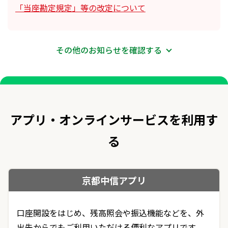
「当座勘定規定」等の改定について
中信ビジネスWebサービス（照会・振込サービス）限
度額変更のFAX・インターネットメール受付終了のお
知らせ
「カスタマーハラスメントに対する基本方針」の制定
その他のお知らせを確認する
について
紛失届受付および残高・入出金明細ご案内フリーダイ
ヤル終了のお知らせ
「京都中央信用金庫 非課税口座約款」「京都中央信用
金庫 未成年者口座および課税未成年者口座約款」改訂
のお知らせ
窓口での「通帳発行手数料」の見合わせについて
アプリ・オンラインサービスを利用す
NISA関連の通知の追加・変更について
る
貸金庫規定の改定について
信用金庫を騙る詐欺電話に関する注意喚起について
京都中信アプリ
窓口における「通帳レス口座」の導入並びに「通帳発
行手数料」の新設について
口座開設をはじめ、残高照会や振込機能などを、外
【重要】「中信インターネットバンキングサービス」
出先からでもご利用いただける便利なアプリです。