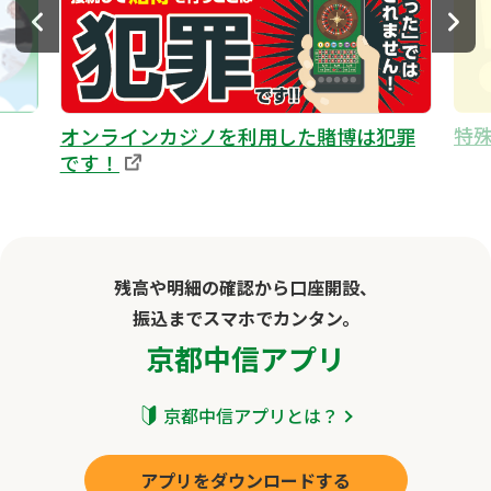
特
オンラインカジノを利用した賭博は犯罪
です！
残高や明細の確認から口座開設、
振込までスマホでカンタン。
京都中信アプリ
京都中信アプリとは？
アプリをダウンロードする