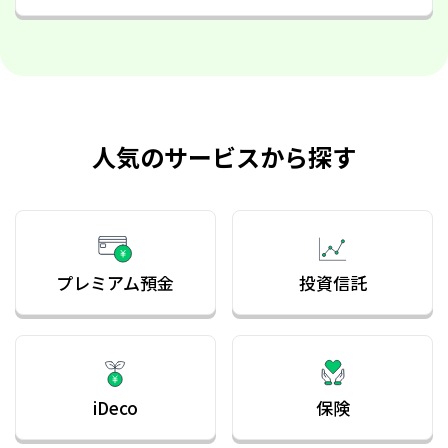
「手形割引」の新規受付終了について
休眠預金等活用法にもとづく預金保険機構への移管に
関する公告
「住宅ローン関係手数料」の改定について
人気のサービスから探す
「職員領収印」廃止に関するお知らせ
定款の一部変更に関するお知らせ
事業性口座開設をご希望の個人事業主のお客さまへ
プレミアム預金
投資信託
「当座勘定規定」等の改定について
中信ビジネスWebサービス（照会・振込サービス）限
度額変更のFAX・インターネットメール受付終了のお
知らせ
「カスタマーハラスメントに対する基本方針」の制定
について
iDeco
保険
紛失届受付および残高・入出金明細ご案内フリーダイ
ヤル終了のお知らせ