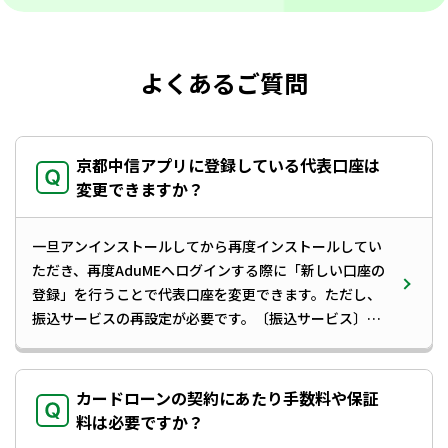
休止のお知らせ
「振込手数料」の改定について
よくあるご質問
「窓口円貨両替手数料」の改定について
中信ビジネスポータルご利用規定改定のお知らせ
京都中信アプリに登録している代表口座は
プライバシー・ポリシー[個人情報等保護方針]の改訂
について
変更できますか？
電話番号変更のお知らせ
一旦アンインストールしてから再度インストールしてい
「当座預金」新規口座開設の取扱終了について
ただき、再度AduMEへログインする際に「新しい口座の
手形・小切手発行手数料の改定について
登録」を行うことで代表口座を変更できます。ただし、
振込サービスの再設定が必要です。〔振込サービス〕セ
【重要】VALUXサービスのシステムメンテナンスに伴
キュリティの観点から、再度設定を行っていただく必要
・振込サービス設定ログイン後、設定画面の「振込サー
うサービス停止のお知らせ
があります。
ビス設定」をタップして、再度お申込みを行ってくださ
中信投信インターネットサービスにおける【「電子交
い。
・振込限度額変更振込限度額は引き継がれず、初期
付サービス」取扱規定】の改訂について
カードローンの契約にあたり手数料や保証
設定額
10万円
となります。振込限度額を
11万円～50万円
「しんきん電子マネーチャージサービス」取扱終了の
料は必要ですか？
お知らせ
に変更する場合、アプリから限度額変更のお申込みを行