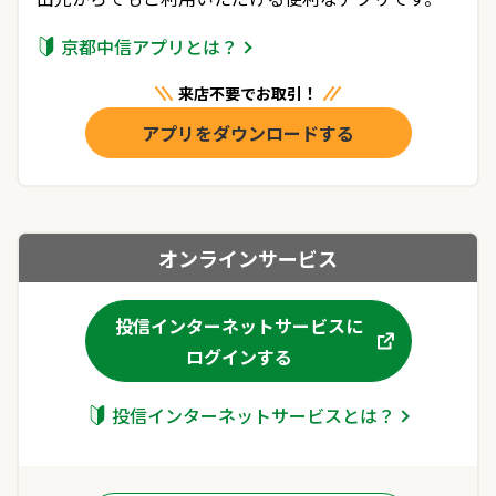
の終了について
「中信メイン口座サービス」の適用条件の改定につい
京都中信アプリとは？
て
投資信託関係手数料の新設について
来店不要でお取引！
「事業性ローン関係手数料」の改定について
アプリをダウンロードする
手形・小切手の全面的な電子化に向けた取組みについ
て
払戻請求書による当座預金の支払い開始と「当座勘定
規定」改定について
オンラインサービス
【投信インターネットサービス】「電子交付申込み機
能」のお知らせ
【投信インターネットサービス】新規機能「ログインI
投信インターネットサービスに
D変更機能」のお知らせ
中信テレホンバンキングサービスの終了について
ログインする
「外国送金事前申込サービス」の取扱開始および外国
投信インターネットサービスとは？
送金店頭受付方法の変更について
手形・小切手の発行受付終了について
ご契約貸金庫の予備鍵（副鍵）にかかる管理体制強化