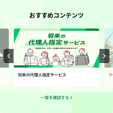
て
払戻請求書による当座預金の支払い開始と「当座勘定
規定」改定について
おすすめコンテンツ
【投信インターネットサービス】「電子交付申込み機
能」のお知らせ
【投信インターネットサービス】新規機能「ログインI
D変更機能」のお知らせ
中信テレホンバンキングサービスの終了について
「外国送金事前申込サービス」の取扱開始および外国
送金店頭受付方法の変更について
手形・小切手の発行受付終了について
ご契約貸金庫の予備鍵（副鍵）にかかる管理体制強化
将来の代理人指定サービス
中
について
【重要】中信インターネットバンキングサービスの新
規受付停止について
「中信ビジネスWebサービス」「中信インターネット
バンキングサービス」手数料の改定について
一覧を確認する
会員の皆さまへ
【重要】中信インターネットバンキングサービス臨時