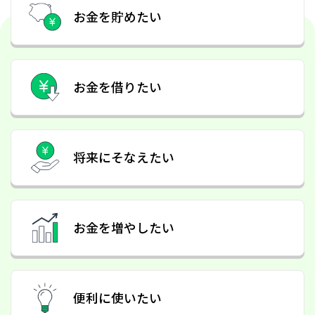
了および住宅ローン商品内容改定のお知らせ
お金を貯めたい
「円貨両替機のお取扱および利用手数料」改定のお知
らせ
「納税準備預金」「納税貯蓄組合預金」の取扱い終了
について
手形・小切手の全面的な電子化に向けた取組について
お金を借りたい
【重要】中信ビジネスWebサービスのログイン方法の
変更について
定款の一部変更に関するお知らせ
将来にそなえたい
「窓口円貨両替手数料」改定のお知らせ
プライバシー・ポリシー[個人情報等保護方針]の改訂
について
「賃貸不動産融資取扱手数料」の改定について
お金を増やしたい
手形・小切手発行手数料改定のお知らせ
フロッピーディスクを利用した各種振込・口座振替 サ
便利に使いたい
ービスの取扱終了のお知らせについて
会員の皆さまへ