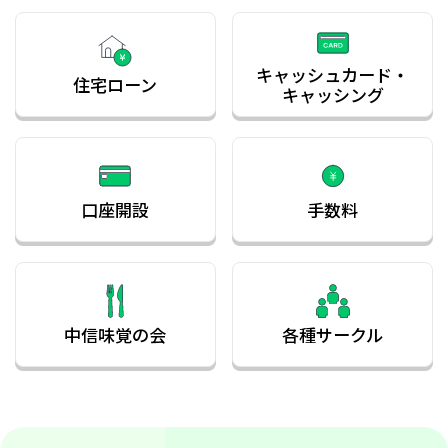
「京都中央信用金庫 非課税口座約款」「京都中央信用
金庫 未成年者口座および課税未成年者口座約款」改訂
のお知らせ
窓口での「通帳発行手数料」の見合わせについて
キャッシュカード・
住宅ローン
キャッシング
NISA関連の通知の追加・変更について
貸金庫規定の改定について
信用金庫を騙る詐欺電話に関する注意喚起について
口座開設
手数料
窓口における「通帳レス口座」の導入並びに「通帳発
行手数料」の新設について
【重要】「中信インターネットバンキングサービス」
の終了について
「中信メイン口座サービス」の適用条件の改定につい
て
中信味覚の会
各種サークル
投資信託関係手数料の新設について
「事業性ローン関係手数料」の改定について
手形・小切手の全面的な電子化に向けた取組みについ