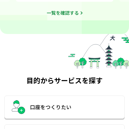
手形・小切手発行手数料の改定について
一覧を確認する
【重要】VALUXサービスのシステムメンテナンスに伴
うサービス停止のお知らせ
中信投信インターネットサービスにおける【「電子交
付サービス」取扱規定】の改訂について
「しんきん電子マネーチャージサービス」取扱終了の
お知らせ
【重要】中信インターネットデータ伝送サービス臨時
休止のお知らせ
【投資信託口座開設者の皆様へ】届出事項（住所・氏
名等）に変更があった際の当金庫への届出についての
お願い、および取引制限開始について
「ローン 資金保管手数料」の改定について
目的からサービスを探す
全国信用金庫協会名を騙る詐欺メールに関する情報に
ついて
投信インターネットサービスページの機能追加に伴う
取扱規定の改訂について
口座をつくりたい
預金証書の一部廃止について
「中信ローン保証付住宅ローン」新規お申込み受付終