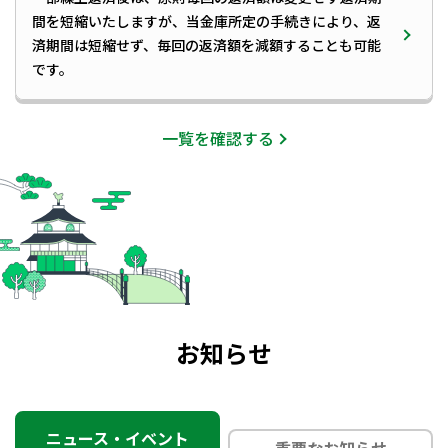
変更について
間を短縮いたしますが、当金庫所定の手続きにより、返
定款の一部変更に関するお知らせ
済期間は短縮せず、毎回の返済額を減額することも可能
「窓口円貨両替手数料」改定のお知らせ
です。
＜繰上返済のメリット・デメリット＞
プライバシー・ポリシー[個人情報等保護方針]の改訂
①
毎回の返済額は変更せず返済期間を短縮する場合【メ
について
一覧を確認する
リット】 「返済期間は短縮せず毎回の返済額を減額する
「賃貸不動産融資取扱手数料」の改定について
場合」に比べてトータルで支払う利息が少なくすみま
す。 【デメリット】 さまざまな出費で毎月の返済負担が
手形・小切手発行手数料改定のお知らせ
大きくなった場合、返済額を減額するには当金庫所定の
※最終返済期間が当初お借入日より10年未満となった場
フロッピーディスクを利用した各種振込・口座振替 サ
手続きが再度必要となります。
合、住宅借入金等特別控除の適用が受けられなくなりま
ービスの取扱終了のお知らせについて
すのでご注意ください。
会員の皆さまへ
②
返済期間は短縮せず毎回の返済額を減額する場合【メ
リット】 毎回の返済負担を小さくしておくことで将来の
出費に備えることができます。 【デメリット】 総返済額
お知らせ
は、一部繰上返済する前より減るものの、①「毎回の返
済額は変更せず返済期間を短縮する場合」に比べると多
＜繰上返済手数料について＞
くなります。
【一部繰上返済手数料（消費税込）】 お客さまのご都合
によりご融資残高の一部を繰り上げて返済される場合に
ニュース・イベント
重要なお知らせ