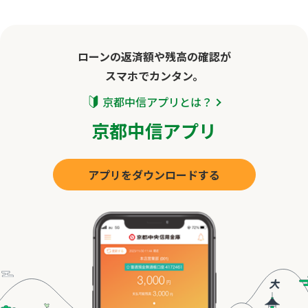
11.保証料
ローンの返済額や残高の確認が
保証会社へ支払う保証料は、ご融資利率に含まれてい
スマホでカンタン。
ます。
京都中信アプリとは？
12.手数料
京都中信アプリ
手数料は必要ありません｡
アプリをダウンロードする
ただし、ATMを使用して貸越を受ける際、時間外手数料・提携出金
に係る取扱手数料が必要な場合があります。
13.その他
・お申込みに際しましては当金庫所定の審査をさせて
いただきます。審査結果によってはご希望に添えな