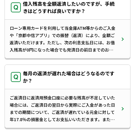
固定金利
借入残高を全額返済したいのですが、手続
きはどうすれば良いですか？
表は横にスライドして閲覧できます。
ローン専用カードを利用して当金庫ATM等からのご入金
貸越極度額
ご融資利率
貸越極度額
や「京都中信アプリ」での振替（返済）により、全額ご
返済いただけます。ただし、次の利息支払日には、お借
710万円～800万円
年
3.000
%
210万円～290
入残高が0円になった場合でも完済日の前日までのお利
息がお借入残高として組み入れされますので、ご注意く
610万円～700万円
年
4.000
%
110万円～200
ださい。なお、このお利息を直ちに精算されたい場合や
ローン契約を解約される場合は、お取引店窓口でのお手
毎月の返済が遅れた場合はどうなるのです
続きが必要です。
510万円～600万円
か？
年
5.000
%
50万円～100万
410万円～500万円
年
6.000
%
ご返済日に返済用預金口座に必要な残高が不足していた
場合には、ご返済日の翌日から実際にご入金があった日
までの期間について、ご返済が遅れている元金に対して
310万円～400万円
年
7.000
%
年17.8％の損害金としてお支払いいただきます。また、
ご返済が遅れている間は新たなお借入はできないほか、
300万円
年
7.900
%
返済遅延の事実が個人信用情報機関に登録される場合が