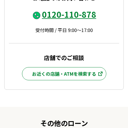
30万円超50万円以下
10千円
0120-110-878
50万円超70万円以下
15千円
受付時間 / 平日 9:00～17:00
70万円超100万円以下
20千円
100万円超200万円以下
30千円
店舗でのご相談
200万円超300万円以下
40千円
お近くの店舗・ATMを検索する
300万円超800万円以下
50千円
初回ご利用（全額返済後の再ご利用を含む）からご返済日までが1
カ月に満たない場合は、最初に到来するご返済日より、ご利用残高
に応じた金額をご返済いただきます。
前回約定返済日以降に新たにご利用（お借入）され、約定返済日に
貸越利息の元加によりご利用残高が貸越極度額を超えた場合は、貸
その他のローン
越極度額超過分もしくは前回約定返済後のご利用残高に応じたご返