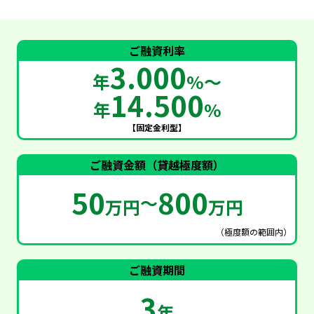
ご融資利率
3.000
年
%〜
14.500
年
%
【固定金利型】
ご融資金額（貸越極度額）
50
800
〜
万円
万円
（極度額の範囲内）
ご融資期間
3
年