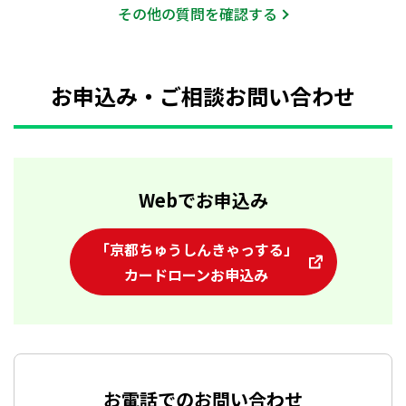
その他の質問を確認する
あります。なお、個人信用情報機関については、店頭に
備え付けのパンフレット「全国銀行個人信用情報センタ
8.ご返済方法
ーのご案内」をご覧ください。
お申込み・ご相談お問い合わせ
毎月10日に、前回約定返済後のご利用残高に応じた以
下の毎月返済額を定例返済いただきます。（残高スラ
イド方式）
定例返済に加えてATMでローン専用口座に入金するこ
Webでお申込み
とで、任意返済ができます。
「京都ちゅうしんきゃっする」
ご利用残高
毎月返済額
カードローンお申込み
10万円以下
2千円
10万円超30万円以下
5千円
お電話でのお問い合わせ