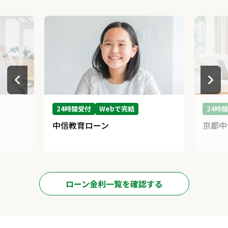
済額（上表）のいずれか高い方の金額をご返済いただきます。
ご返済日は毎月10日（当金庫休業日の場合は翌営業日）となりま
す。
（ローンカードを利用してATMで任意のご返済も可能です。）
9.お利息の計算方法
付利単位を1円とし、「毎日の貸越最終残高の合計額
×利率÷365」の算式により行い、毎月の約定返済日
24時間受付
Webで完結
24時
にその前日までの利息を貸越元金に組み入れるものと
中信教育ローン
京都中
します｡
10.保証人・担保
ローン金利一覧を確認する
信金ギャランティ㈱の保証をご利用いただきますので
必要ありません。