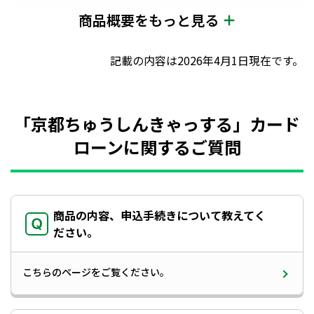
商品概要をもっと見る
3.お使いみち
記載の内容は2026年4月1日現在です。
自由（ただし、事業資金は除きます）
4.ご融資金額（貸越極度額）
「京都ちゅうしんきゃっする」カード
ローンに関するご質問
50万円～800万円（10万円単位）
ただし、貸越極度額が60万円以上の場合は年収確認書類の写しが必
要です。
300万円コース、500万円コース、800万円コースのいずれかからお
選びいただき、本申込の際に契約可能な範囲内で正式な貸越極度額
商品の内容、申込手続きについて教えてく
を決定いただきます。
ださい。
貸越極度額は、審査結果により決定します。
お借入期間中に、貸越極度額の範囲内でご利用限度額を増減させて
いただく場合があります。（0円になることもあります。）
こちら
のページをご覧ください。
5.お借入方法