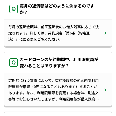
毎月の返済額はどのように決まるのです
か？
・カードローン専用のローンカードにより、ご利用限
度額の範囲内で、CD・ATMからご融資（ご出金）
毎月の返済金額は、前回返済後のお借入残高に応じて決
する方法により、ご利用いただけます。
定されます。詳しくは、
契約規定
「第6条（約定返
・ローンカードの初期暗証番号は、ご返済用預金口座
済）」にある表をご覧ください。
のキャッシュカードと同一番号を設定します。な
お、当金庫のATMで暗証番号を変更することも可能
です。
カードローンの契約期間中、利用限度額が
変わることはありますか？
6.ご融資期間
定期的に行う審査によって、契約極度額の範囲内で利用
限度額が増減（0円になることもあります）することが
3年（原則として自動更新となります）
あります。なお、利用限度額を変更する場合は、別途文
書等でお知らせいたしますが、利用限度額が借入残高を
7.ご融資利率
下回る場合は、以後はご返済のみとなります。ご不明な
点等の詳細については、お取引店へご相談ください。