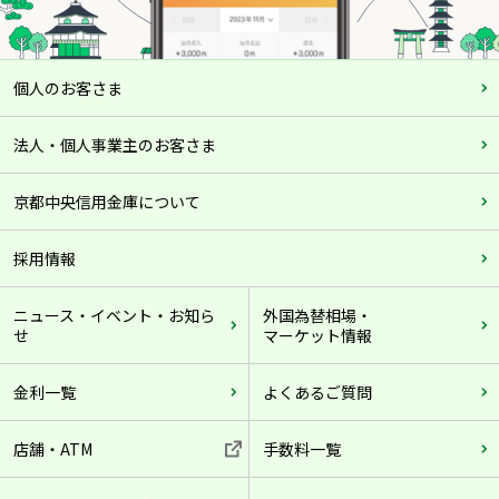
い場合もございますのであらかじめご了承くださ
い。
・本申込によって、当金庫からのお借入総額（一部の
個人のお客さま
借入金除く）が700万円を超える場合には、当金庫
の会員となっていただく必要があります。その場
法人・個人事業主のお客さま
合、別途出資金（1万円以上）が必要となります。
・ご契約後、当金庫の営業地区外へ転出されかつ地区
京都中央信用金庫について
内で勤労することがなくなった場合には、当金庫の
会員資格を喪失し、以後の新規借入はできなくなり
採用情報
ます。
また、再度当金庫の営業地区内に転入等の予定がな
ニュース・イベント・お知ら
外国為替相場・
せ
マーケット情報
い場合には、本契約を解除すると共に、お借入残高
を一括返済いただくか、新規借入を中止されること
金利一覧
よくあるご質問
をご承諾の上、完済まで定例返済を継続いただき、
完済時に本契約を解除することになります。
店舗・ATM
手数料一覧
・ローンの詳しい内容または現在のご融資利率につき