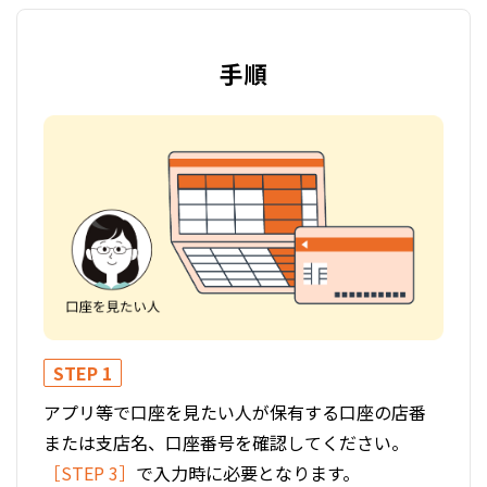
手順
STEP 1
STE
アプリ等で口座を見たい人が保有する口座の店番
アプ
または支店名、口座番号を確認してください。
定］
［STEP 3］
で入力時に必要となります。