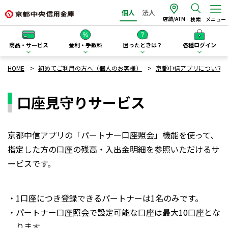
個人
法人
店舗/ATM
検索
メニュー
商品・サービス
金利・手数料
困ったときは？
各種ログイン
HOME
初めてご利用の方へ（個人のお客様）
京都中信アプリについて
口座見守りサービス
京都中信アプリの「パートナー口座照会」機能を使って、
指定した方の口座の残高・入出金明細を参照いただけるサ
ービスです。
・1口座につき登録できるパートナーは1名のみです。
・パートナー口座照会で設定可能な口座は最大10口座とな
ります。