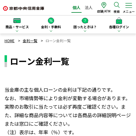
個人
法人
店舗/ATM
検索
メニュー
商品・サービス
金利・手数料
困ったときは？
各種ログイン
HOME
金利一覧
ローン金利一覧
ローン金利一覧
当金庫の主な個人ローンの金利は下記の通りです。
なお、市場情勢等により金利が変動する場合があります。
実際のお取引に当たっては必ず再度ご確認ください。ま
た、詳細な商品内容等については各商品の詳細説明ページ
または窓口にご確認ください。
（注）表示は、年率（％）です。