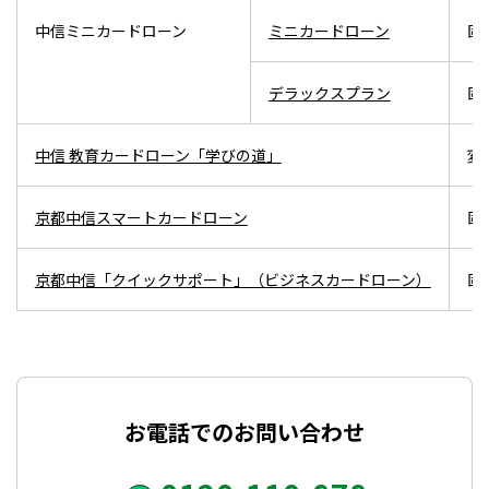
中信ミニカードローン
ミニカードローン
固
デラックスプラン
固
中信 教育カードローン「学びの道」
変
京都中信スマートカードローン
固
京都中信「クイックサポート」（ビジネスカードローン）
固
お電話でのお問い合わせ