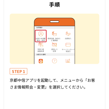
手順
STEP 1
STE
京都中信アプリを起動して、メニューから「お客
お客
さま情報照会・変更」を選択してください。
きに
い。