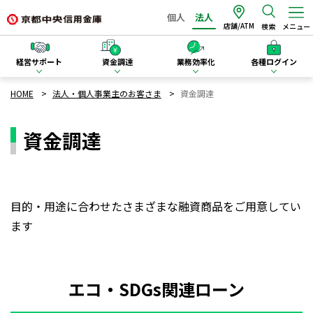
個人
法人
店舗/ATM
検索
メニュー
経営サポート
資金調達
業務効率化
各種ログイン
HOME
法人・個人事業主のお客さま
資金調達
資金調達
目的・用途に合わせたさまざまな融資商品をご用意してい
ます
エコ・SDGs関連ローン